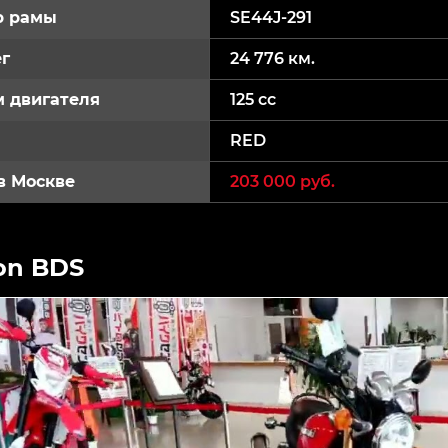
р рамы
SE44J-291
г
24 776 км.
 двигателя
125 cc
RED
в Москве
203 000 руб.
on BDS