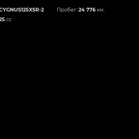
CYGNUS125XSR-2
Пробег:
24 776
км.
25
сс