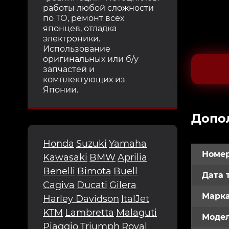
работы любой сложности
по ТО, ремонт всех
японцев, отладка
электроники.
Использование
оригинальных или б/у
запчастей и
комплектующих из
Японии.
Допо
Honda
Suzuki
Yamaha
Номер
Kawasaki
BMW
Aprilia
Benelli
Bimota
Buell
Дата 
Cagiva
Ducati
Gilera
Марк
Harley Davidson
ItalJet
KTM
Lambretta
Malaguti
Модел
Piaggio
Triumph
Royal