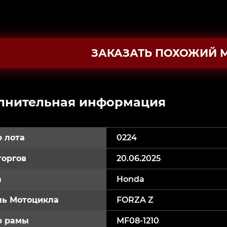
ЗАКАЗАТЬ ПОХОЖИЙ 
лнительная информация
 лота
0224
торгов
20.06.2025
а
Honda
ь Мотоцикла
FORZA Z
р рамы
MF08-1210