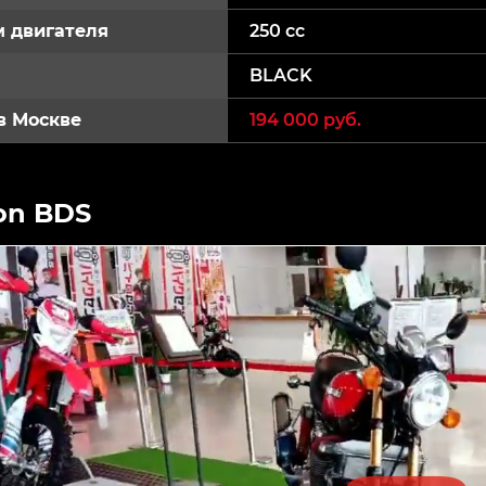
 двигателя
250 cc
BLACK
в Москве
194 000 руб.
on BDS