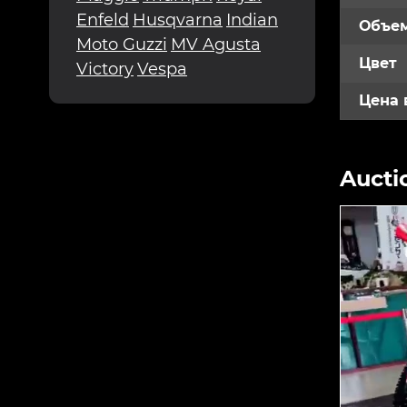
Enfeld
Husqvarna
Indian
Объем
Moto Guzzi
MV Agusta
Цвет
Victory
Vespa
Цена 
Aucti