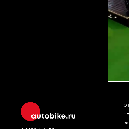
О 
Но
За