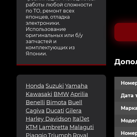
работы любой сложности
по ТО, ремонт всех
японцев, отладка
электроники.
Использование
оригинальных или б/у
запчастей и
комплектующих из
Японии.
Допо
Номер
Honda
Suzuki
Yamaha
Kawasaki
BMW
Aprilia
Дата 
Benelli
Bimota
Buell
Марк
Cagiva
Ducati
Gilera
Harley Davidson
ItalJet
Модел
KTM
Lambretta
Malaguti
Номе
Piaggio
Triumph
Royal