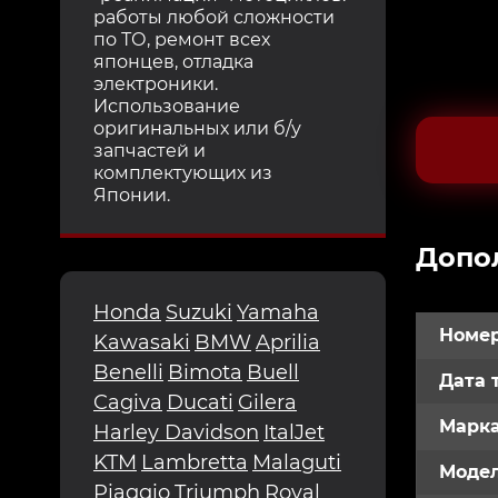
работы любой сложности
по ТО, ремонт всех
японцев, отладка
электроники.
Использование
оригинальных или б/у
запчастей и
комплектующих из
Японии.
Допо
Honda
Suzuki
Yamaha
Номер
Kawasaki
BMW
Aprilia
Benelli
Bimota
Buell
Дата 
Cagiva
Ducati
Gilera
Марк
Harley Davidson
ItalJet
KTM
Lambretta
Malaguti
Модел
Piaggio
Triumph
Royal