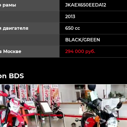
р рамы
JKAEX650EEDA12
2013
 двигателя
650 cc
BLACK/GREEN
в Москве
294 000 руб.
on BDS