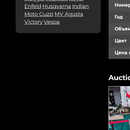
Номе
Enfeld
Husqvarna
Indian
Moto Guzzi
MV Agusta
Год
Victory
Vespa
Объем
Цвет
Цена 
Aucti