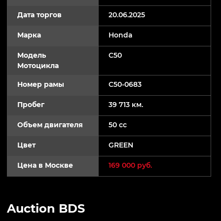
Дата торгов
20.06.2025
Марка
Honda
Модель
C50
Мотоцикла
Номер рамы
C50-0683
Пробег
39 713 км.
Объем двигателя
50 cc
Цвет
GREEN
Цена в Москве
169 000 руб.
Auction BDS