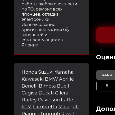
работы любой сложности
по ТО, ремонт всех
японцев, отладка
электроники.
Использование
оригинальных или б/у
запчастей и
комплектующих из
Японии.
Oцен
Honda
Suzuki
Yamaha
RANK
Kawasaki
BMW
Aprilia
Benelli
Bimota
Buell
8
Cagiva
Ducati
Gilera
Harley Davidson
ItalJet
KTM
Lambretta
Malaguti
Допо
Piaggio
Triumph
Royal