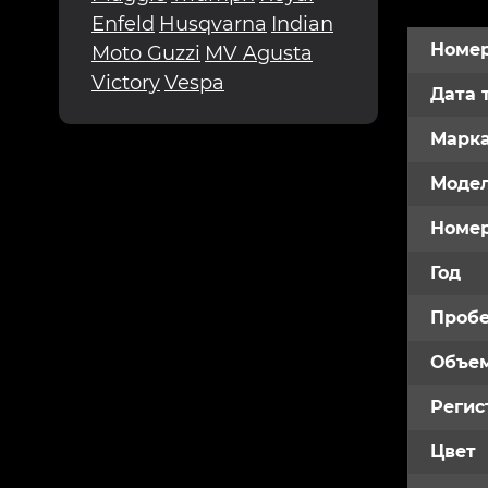
Enfeld
Husqvarna
Indian
Номер
Moto Guzzi
MV Agusta
Victory
Vespa
Дата 
Марк
Модел
Номе
Год
Пробе
Объем
Регис
Цвет