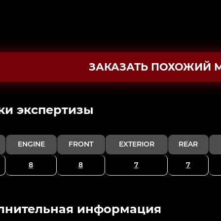
ЗАКАЗАТЬ ПОХОЖИЙ 
ки экспертизы
ENGINE
FRONT
EXTERIOR
REAR
8
8
7
7
лнительная информация