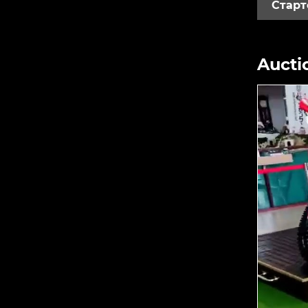
Старт
Aucti