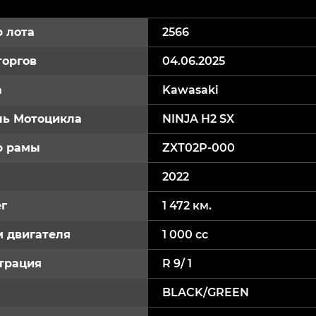
 лота
2566
торгов
04.06.2025
а
Kawasaki
ь Мотоцикла
NINJA H2 SX
р рамы
ZXT02P-000
2022
г
1 472 км.
 двигателя
1 000 cc
трация
R 9/ 1
BLACK/GREEN