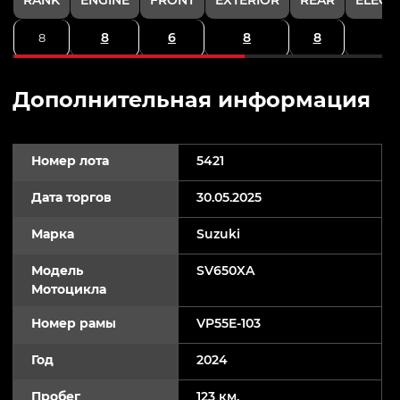
8
6
8
8
8
Дополнительная информация
Номер лота
5421
Дата торгов
30.05.2025
Марка
Suzuki
Модель
SV650XA
Мотоцикла
Номер рамы
VP55E-103
Год
2024
Пробег
123 км.