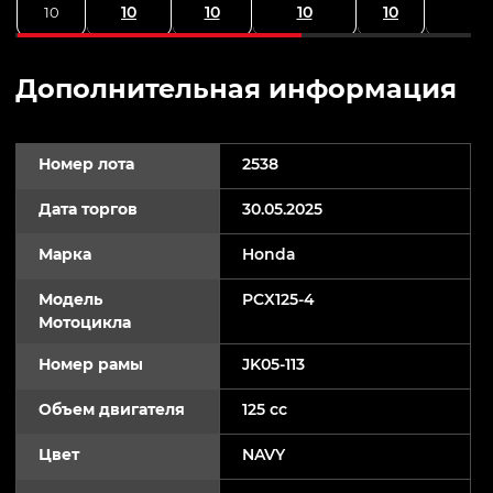
10
10
10
10
10
Дополнительная информация
Номер лота
2538
Дата торгов
30.05.2025
Марка
Honda
Модель
PCX125-4
Мотоцикла
Номер рамы
JK05-113
Объем двигателя
125 cc
Цвет
NAVY