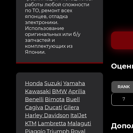
работы любой сложности
по ТО, ремонт всех
японцев, отладка
электроники.
Использование
оригинальных или б/у
запчастей и
комплектующих из
Японии.
Oцен
Honda
Suzuki
Yamaha
RANK
Kawasaki
BMW
Aprilia
Benelli
Bimota
Buell
7
Cagiva
Ducati
Gilera
Harley Davidson
ItalJet
KTM
Lambretta
Malaguti
Допо
Piaggio
Triumph
Royal