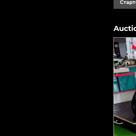
Старт
Aucti