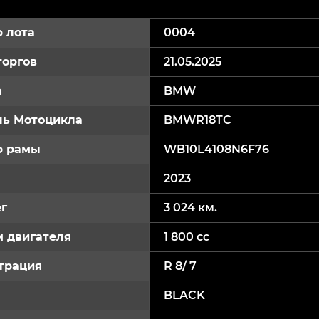
 лота
0004
торгов
21.05.2025
а
BMW
ь Мотоцикла
BMWR18TC
р рамы
WB10L4108N6F76
2023
г
3 024 км.
 двигателя
1 800 cc
трация
R 8/ 7
BLACK