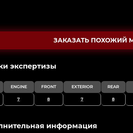
ЗАКАЗАТЬ ПОХОЖИЙ 
ки экспертизы
ENGINE
FRONT
EXTERIOR
REAR
7
8
7
8
лнительная информация