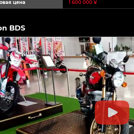
овая цена
1 600 000 ¥
on BDS