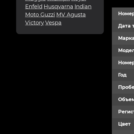
Enfeld
Husqvarna
Indian
Номер
Moto Guzzi
MV Agusta
Victory
Vespa
Дата 
Марк
Модел
Номе
Год
Пробе
Объем
Регис
Цвет