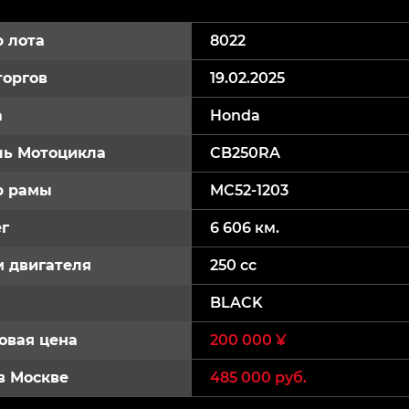
 лота
8022
торгов
19.02.2025
а
Honda
ь Мотоцикла
CB250RA
р рамы
MC52-1203
г
6 606 км.
 двигателя
250 cc
BLACK
овая цена
200 000 ¥
в Москве
485 000 руб.