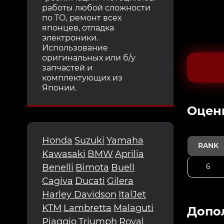
работы любой сложности
по ТО, ремонт всех
японцев, отладка
электроники.
Использование
оригинальных или б/у
запчастей и
комплектующих из
Японии.
Oцен
Honda
Suzuki
Yamaha
RANK
Kawasaki
BMW
Aprilia
6
Benelli
Bimota
Buell
Cagiva
Ducati
Gilera
Harley Davidson
ItalJet
KTM
Lambretta
Malaguti
Допо
Piaggio
Triumph
Royal