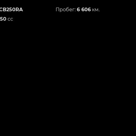
CB250RA
Пробег:
6 606
км.
250
сс