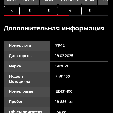
5
5
4
5
5
Дополнительная информация
Номер лота
7942
Дата торгов
19.02.2025
Марка
Suzuki
Модель
ｼﾞｸｻｰ150
Мотоцикла
Номер рамы
ED131-100
Пробег
19 856 км.
Объем двигателя
150 cc