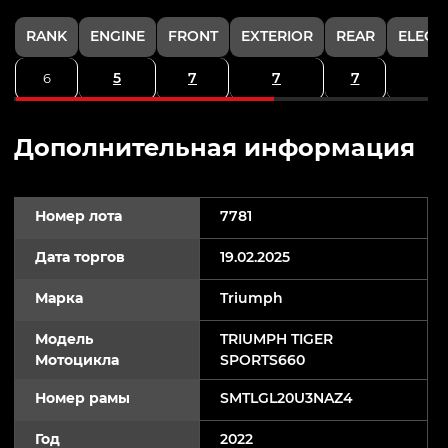
RANK
ENGINE
FRONT
EXTERIOR
REAR
ELECT
5
7
7
7
6
Дополнительная информация
Номер лота
7781
Дата торгов
19.02.2025
Марка
Triumph
Модель
TRIUMPH TIGER
Мотоцикла
SPORTS660
Номер рамы
SMTLGL20U3NAZ4
Год
2022