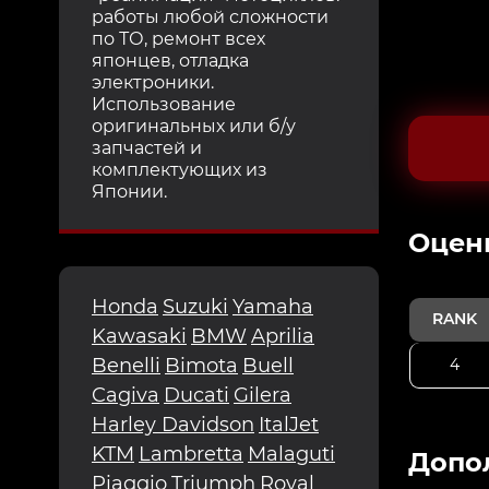
работы любой сложности
по ТО, ремонт всех
японцев, отладка
электроники.
Использование
оригинальных или б/у
запчастей и
комплектующих из
Японии.
Oцен
Honda
Suzuki
Yamaha
RANK
Kawasaki
BMW
Aprilia
Benelli
Bimota
Buell
4
Cagiva
Ducati
Gilera
Harley Davidson
ItalJet
KTM
Lambretta
Malaguti
Допо
Piaggio
Triumph
Royal