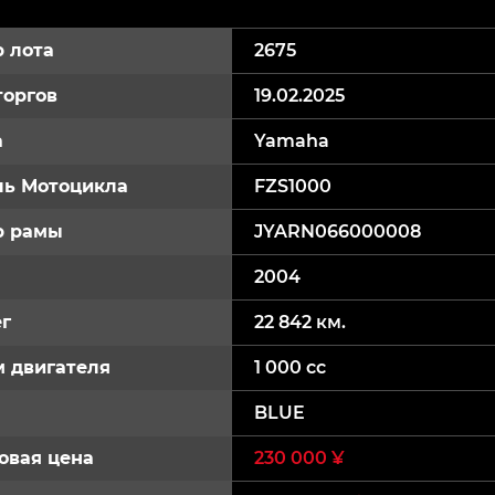
 лота
2675
торгов
19.02.2025
а
Yamaha
ь Мотоцикла
FZS1000
р рамы
JYARN066000008
2004
г
22 842 км.
 двигателя
1 000 cc
BLUE
овая цена
230 000 ¥