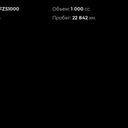
FZS1000
Объем:
1 000
сс
4
Пробег:
22 842
км.