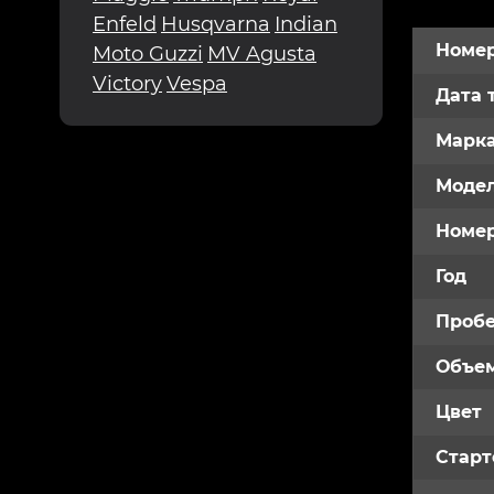
Enfeld
Husqvarna
Indian
Номер
Moto Guzzi
MV Agusta
Victory
Vespa
Дата 
Марк
Модел
Номе
Год
Пробе
Объем
Цвет
Старт