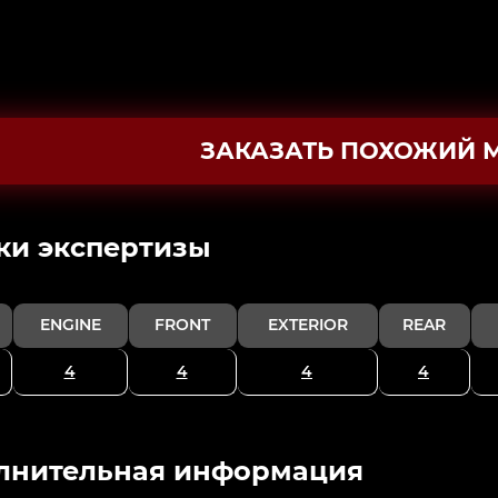
ЗАКАЗАТЬ ПОХОЖИЙ 
ки экспертизы
ENGINE
FRONT
EXTERIOR
REAR
4
4
4
4
лнительная информация