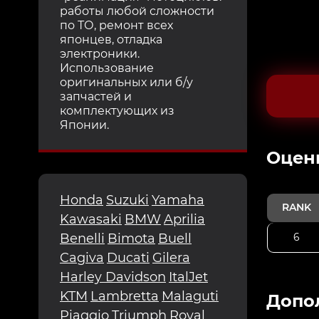
работы любой сложности
по ТО, ремонт всех
японцев, отладка
электроники.
Использование
оригинальных или б/у
запчастей и
комплектующих из
Японии.
Oцен
Honda
Suzuki
Yamaha
RANK
Kawasaki
BMW
Aprilia
6
Benelli
Bimota
Buell
Cagiva
Ducati
Gilera
Harley Davidson
ItalJet
KTM
Lambretta
Malaguti
Допо
Piaggio
Triumph
Royal