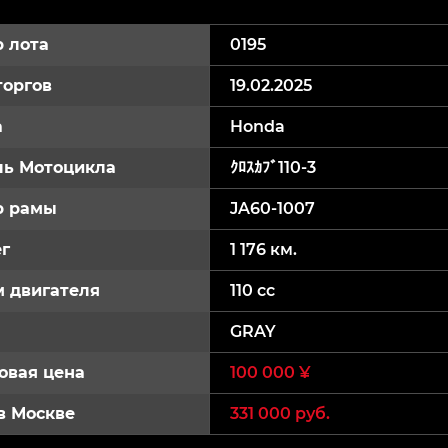
 лота
0195
торгов
19.02.2025
а
Honda
ь Мотоцикла
ｸﾛｽｶﾌﾞ110-3
р рамы
JA60-1007
г
1 176 км.
 двигателя
110 cc
GRAY
овая цена
100 000 ¥
в Москве
331 000 руб.