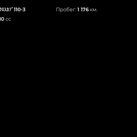
ｸﾛｽｶﾌﾞ110-3
Пробег:
1 176
км.
10
сс