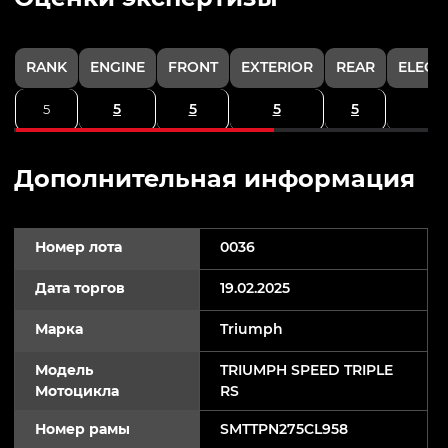
RANK
ENGINE
FRONT
EXTERIOR
REAR
ELECT
5
5
5
5
5
Дополнительная информация
Номер лота
0036
Дата торгов
19.02.2025
Марка
Triumph
Модель
TRIUMPH SPEED TRIPLE
Мотоцикла
RS
Номер рамы
SMTTPN275CL958