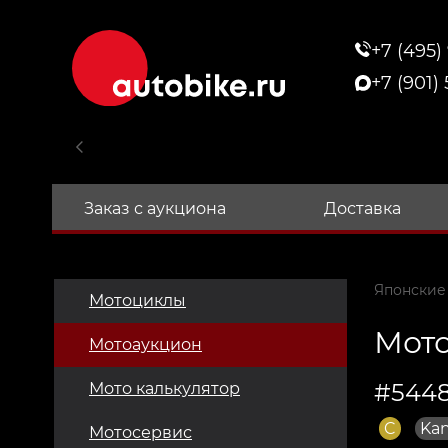
+7 (495)
+7 (901)
Заказ с аукциона
Доставка
Японские
Мотоциклы
Мото
Мотоаукцион
#5448
Мото калькулятор
C
Kan
Мотосервис