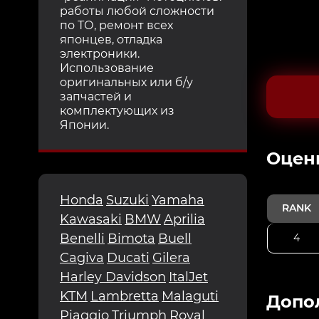
работы любой сложности
по ТО, ремонт всех
японцев, отладка
электроники.
Использование
оригинальных или б/у
запчастей и
комплектующих из
Японии.
Oцен
Honda
Suzuki
Yamaha
RANK
Kawasaki
BMW
Aprilia
Benelli
Bimota
Buell
4
Cagiva
Ducati
Gilera
Harley Davidson
ItalJet
KTM
Lambretta
Malaguti
Допо
Piaggio
Triumph
Royal