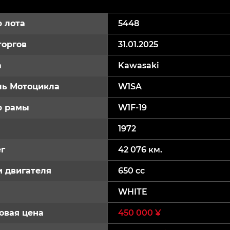
 лота
5448
торгов
31.01.2025
а
Kawasaki
ь Мотоцикла
W1SA
р рамы
W1F-19
1972
г
42 076 км.
 двигателя
650 cc
WHITE
овая цена
450 000 ¥