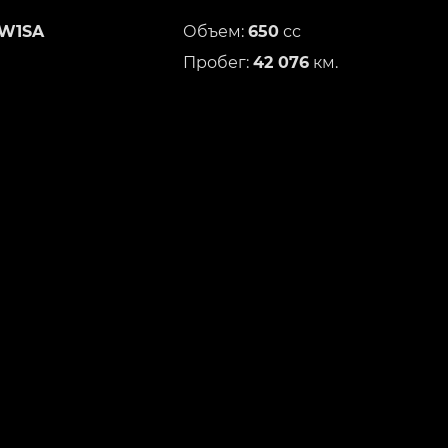
W1SA
Объем:
650
сс
Пробег:
42 076
км.