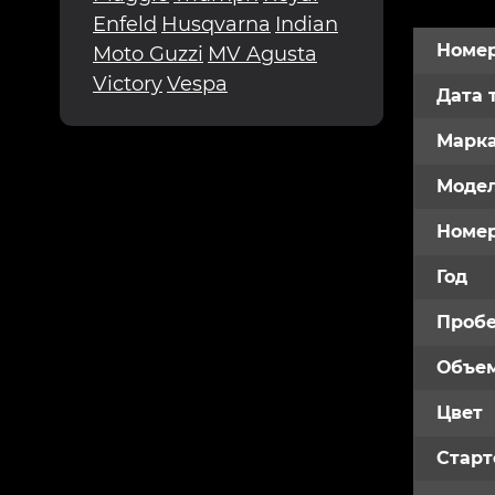
Enfeld
Husqvarna
Indian
Номер
Moto Guzzi
MV Agusta
Victory
Vespa
Дата 
Марк
Модел
Номе
Год
Пробе
Объем
Цвет
Старт