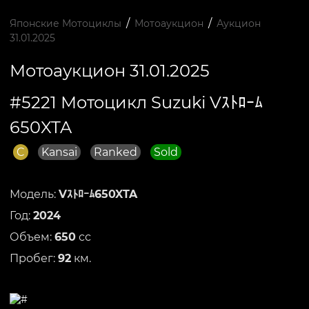
/
/
Японские Мотоциклы
Мотоаукцион
Аукцион
31.01.2025
Мотоаукцион 31.01.2025
#5221 Мотоцикл Suzuki Vｽﾄﾛｰﾑ
650XTA
C
Kansai
Ranked
Sold
Модель:
Vｽﾄﾛｰﾑ650XTA
Год:
2024
Объем:
650
сс
Пробег:
92
км.