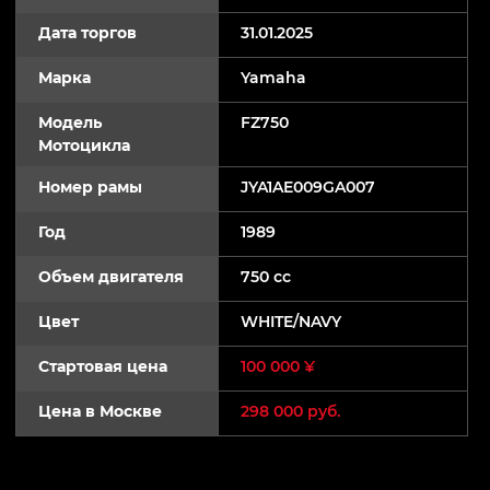
Дата торгов
31.01.2025
Марка
Yamaha
Модель
FZ750
Мотоцикла
Номер рамы
JYA1AE009GA007
Год
1989
Объем двигателя
750 cc
Цвет
WHITE/NAVY
Стартовая цена
100 000 ¥
Цена в Москве
298 000 руб.