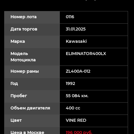
Номер лота
0116
Дата торгов
31.01.2025
Марка
Kawasaki
Модель
ELIMINATOR400LX
Мотоцикла
Номер рамы
ZL400A-012
Год
1992
Пробег
55 084 км.
Объем двигателя
400 cc
Цвет
VINE RED
Цена в Москве
196 000 руб.