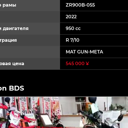
р рамы
ZR900B-055
2022
 двигателя
950 cc
трация
R 7/10
MAT GUN-META
овая цена
545 000 ¥
on BDS