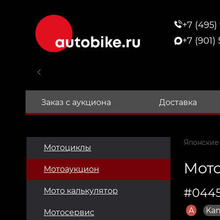
+7 (495)
+7 (901)
Заказ с аукциона
Доставка
Японские
Мотоциклы
Мото
Мотоаукцион
#0445
Мото калькулятор
A
Kan
Мотосервис