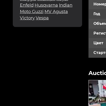
Номе
Enfeld
Husqvarna
Indian
Moto Guzzi
MV Agusta
Год
Victory
Vespa
Объем
Регис
Цвет
Старт
Aucti