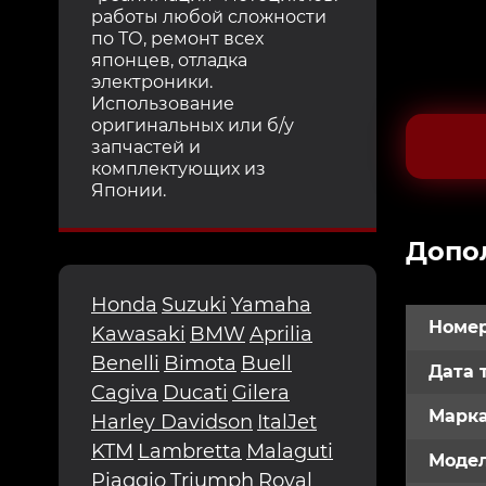
работы любой сложности
по ТО, ремонт всех
японцев, отладка
электроники.
Использование
оригинальных или б/у
запчастей и
комплектующих из
Японии.
Допо
Honda
Suzuki
Yamaha
Номер
Kawasaki
BMW
Aprilia
Benelli
Bimota
Buell
Дата 
Cagiva
Ducati
Gilera
Марк
Harley Davidson
ItalJet
KTM
Lambretta
Malaguti
Модел
Piaggio
Triumph
Royal