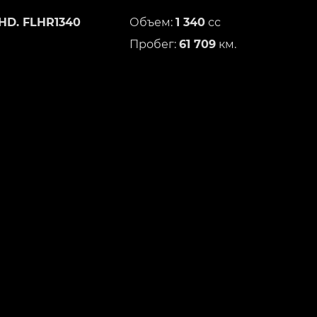
HD. FLHR1340
Объем:
1 340
сс
Пробег:
61 709
км.