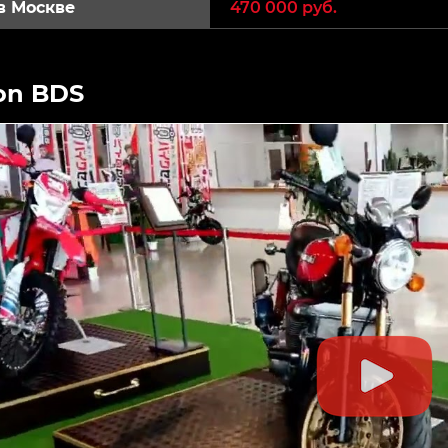
в Москве
470 000 руб.
on BDS