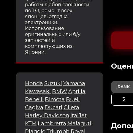
работы любой сложности
по ТО, ремонт всех
японцев, отладка
электроники.
Использование
оригинальных или б/у
запчастей и
комплектующих из
Японии.
Oцен
Honda
Suzuki
Yamaha
RANK
Kawasaki
BMW
Aprilia
Benelli
Bimota
Buell
3
Cagiva
Ducati
Gilera
Harley Davidson
ItalJet
KTM
Lambretta
Malaguti
Допо
Piaggio
Triumph
Royal