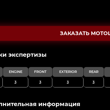
ЗАКАЗАТЬ МОТО
ки экспертизы
ENGINE
FRONT
EXTERIOR
REAR
3
3
3
3
лнительная информация