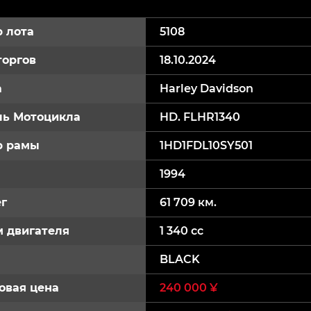
 лота
5108
торгов
18.10.2024
а
Harley Davidson
ь Мотоцикла
HD. FLHR1340
р рамы
1HD1FDL10SY501
1994
г
61 709 км.
 двигателя
1 340 cc
BLACK
овая цена
240 000 ¥