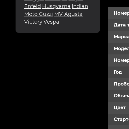
Enfeld
Husqvarna
Indian
Номер
Moto Guzzi
MV Agusta
Victory
Vespa
Дата 
Марк
Модел
Номе
Год
Пробе
Объем
Цвет
Старт