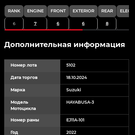
RANK
ENGINE
FRONT
EXTERIOR
REAR
ELECT
7
6
6
8
6
Дополнительная информация
Номер лота
5102
Дата торгов
18.10.2024
Марка
Suzuki
Модель
HAYABUSA-3
Мотоцикла
Номер рамы
EJ11A-101
Год
2022