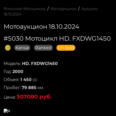
/
/
Японские Мотоциклы
Мотоаукцион
Аукцион
18.10.2024
Мотоаукцион 18.10.2024
#5030 Мотоцикл HD. FXDWG1450
C
Kansai
Ranked
Un Sold
Модель:
HD. FXDWG1450
Год:
2000
Объем:
1 450
сс
Пробег:
79 885
км.
507000 руб.
Цена: