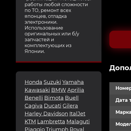
работы любой сложности
по ТО, ремонт всех
японцев, отладка
электроники.
Использование
оригинальных или б/у
запчастей и
комплектующих из
Японии.
Допо
Honda
Suzuki
Yamaha
Номер
Kawasaki
BMW
Aprilia
Benelli
Bimota
Buell
Дата 
Cagiva
Ducati
Gilera
Марк
Harley Davidson
ItalJet
KTM
Lambretta
Malaguti
Модел
Piaggio
Triumph
Royal