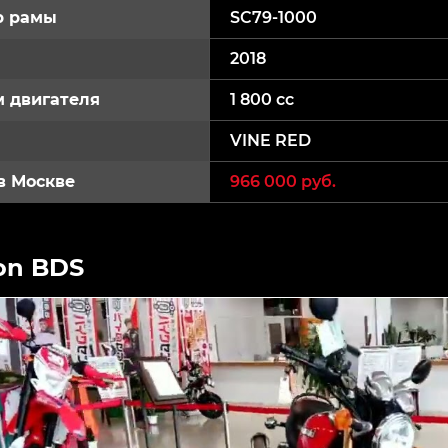
р рамы
SC79-1000
2018
 двигателя
1 800 cc
VINE RED
в Москве
966 000 руб.
on BDS