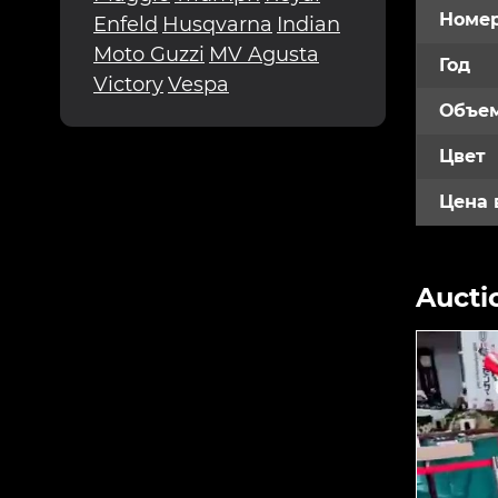
Номе
Enfeld
Husqvarna
Indian
Moto Guzzi
MV Agusta
Год
Victory
Vespa
Объем
Цвет
Цена 
Aucti