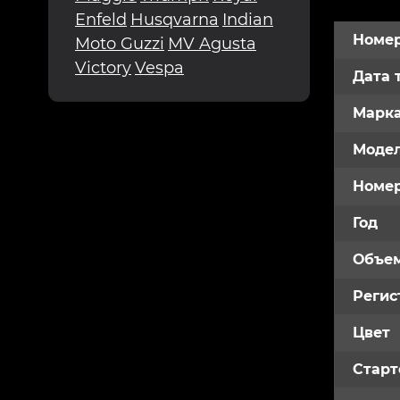
Enfeld
Husqvarna
Indian
Номер
Moto Guzzi
MV Agusta
Victory
Vespa
Дата 
Марк
Модел
Номе
Год
Объем
Регис
Цвет
Старт