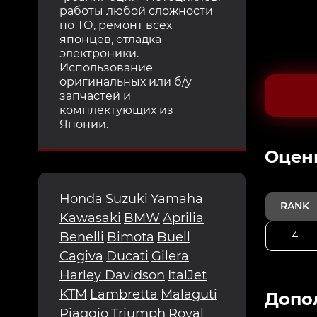
работы любой сложности
по ТО, ремонт всех
японцев, отладка
электроники.
Использование
оригинальных или б/у
запчастей и
комплектующих из
Японии.
Oцен
Honda
Suzuki
Yamaha
RANK
Kawasaki
BMW
Aprilia
4
Benelli
Bimota
Buell
Cagiva
Ducati
Gilera
Harley Davidson
ItalJet
KTM
Lambretta
Malaguti
Допо
Piaggio
Triumph
Royal