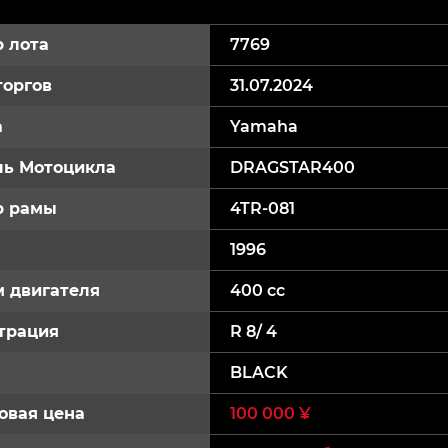
 лота
7769
торгов
31.07.2024
а
Yamaha
ь Мотоцикла
DRAGSTAR400
р рамы
4TR-081
1996
 двигателя
400 cc
трация
R 8/ 4
BLACK
овая цена
100 000 ¥