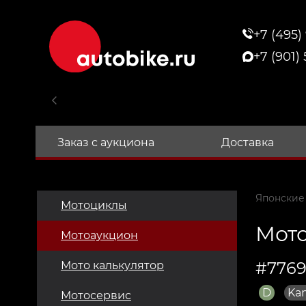
+7 (495)
+7 (901)
Заказ с аукциона
Доставка
Японские
Мотоциклы
Мото
Мотоаукцион
#776
Мото калькулятор
D
Ka
Мотосервис