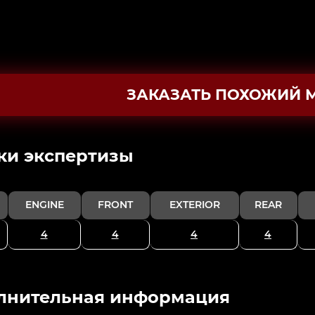
ЗАКАЗАТЬ ПОХОЖИЙ 
ки экспертизы
ENGINE
FRONT
EXTERIOR
REAR
4
4
4
4
лнительная информация