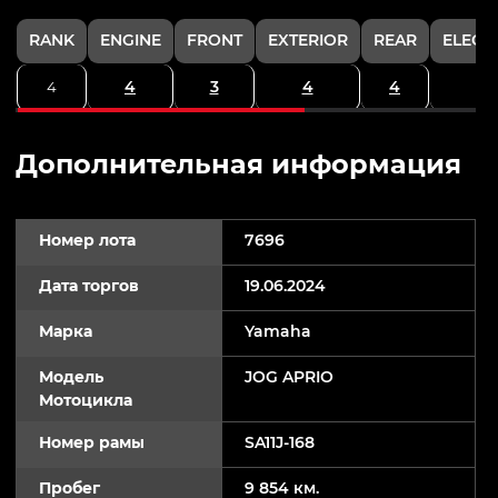
RANK
ENGINE
FRONT
EXTERIOR
REAR
ELECT
4
3
4
4
4
Дополнительная информация
Номер лота
7696
Дата торгов
19.06.2024
Марка
Yamaha
Модель
JOG APRIO
Мотоцикла
Номер рамы
SA11J-168
Пробег
9 854 км.