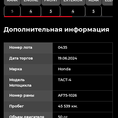
4
5
4
5
5
Дополнительная информация
Номер лота
0435
Дата торгов
19.06.2024
Марка
Honda
Модель
TACT-4
Мотоцикла
Номер рамы
AF75-1026
Пробег
45 539 км.
Объем двигателя
50 cc