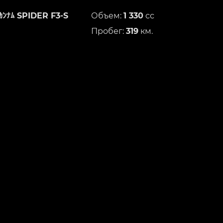
ｶﾝﾅﾑ SPIDER F3-S
Объем:
1 330
сс
Пробег:
319
км.