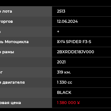
 лота
2513
торгов
12.06.2024
а
+
ь Мотоцикла
ｶﾝﾅﾑ SPIDER F3-S
р рамы
2BXRDDE18JV000
2021
г
319 км.
 двигателя
1 330 cc
BLACK
овая цена
1 380 000 ¥