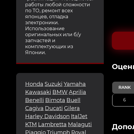
работы любой сложности
по ТО, ремонт всех
японцев, отладка
электроники.
Использование
оригинальных или б/у
запчастей и
комплектующих из
Японии.
Oцен
Honda
Suzuki
Yamaha
RANK
Kawasaki
BMW
Aprilia
Benelli
Bimota
Buell
6
Cagiva
Ducati
Gilera
Harley Davidson
ItalJet
KTM
Lambretta
Malaguti
Допо
Piaggio
Triumph
Royal