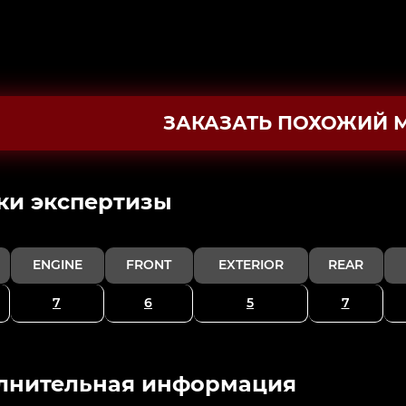
ЗАКАЗАТЬ ПОХОЖИЙ 
ки экспертизы
ENGINE
FRONT
EXTERIOR
REAR
7
6
5
7
лнительная информация