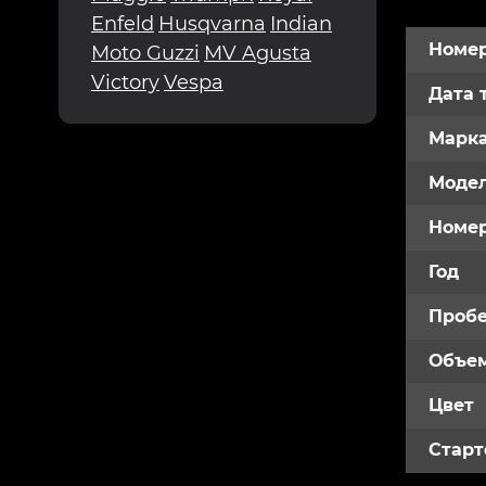
Enfeld
Husqvarna
Indian
Номер
Moto Guzzi
MV Agusta
Victory
Vespa
Дата 
Марк
Модел
Номе
Год
Пробе
Объем
Цвет
Старт