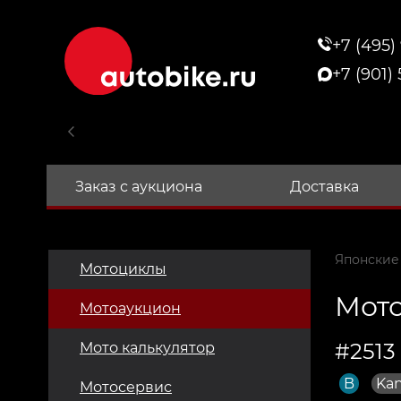
+7 (495)
+7 (901)
Заказ с аукциона
Доставка
Японские
Мотоциклы
Мото
Мотоаукцион
#2513
Мото калькулятор
B
Ka
Мотосервис