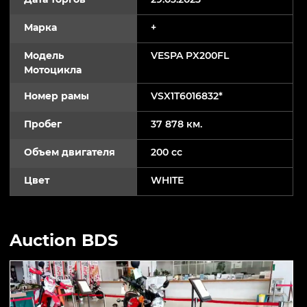
Марка
+
Модель
VESPA PX200FL
Мотоцикла
Номер рамы
VSX1T6016832*
Пробег
37 878 км.
Объем двигателя
200 cc
Цвет
WHITE
Auction BDS