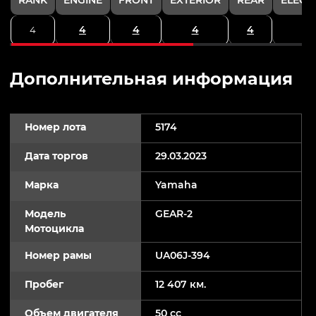
4
4
4
4
4
Дополнительная информация
Номер лота
5174
Дата торгов
29.03.2023
Марка
Yamaha
Модель
GEAR-2
Мотоцикла
Номер рамы
UA06J-394
Пробег
12 407 км.
Объем двигателя
50 cc