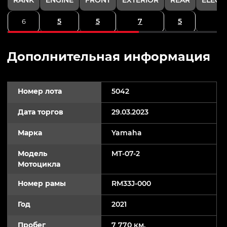
5
5
7
5
6
Дополнительная информация
Номер лота
5042
Дата торгов
29.03.2023
Марка
Yamaha
Модель
MT-07-2
Мотоцикла
Номер рамы
RM33J-000
Год
2021
Пробег
7 770 км.