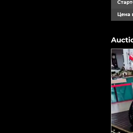
Старт
Цена 
Aucti