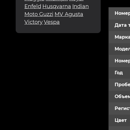
Enfeld
Husqvarna
Indian
Номер
Moto Guzzi
MV Agusta
Victory
Vespa
Дата 
Марк
Модел
Номе
Год
Пробе
Объем
Регис
Цвет