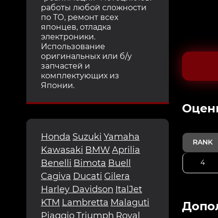
работы любой сложности
по ТО, ремонт всех
японцев, отладка
электроники.
Использование
оригинальных или б/у
запчастей и
комплектующих из
Японии.
Oцен
Honda
Suzuki
Yamaha
RANK
Kawasaki
BMW
Aprilia
Benelli
Bimota
Buell
4
Cagiva
Ducati
Gilera
Harley Davidson
ItalJet
KTM
Lambretta
Malaguti
Допо
Piaggio
Triumph
Royal