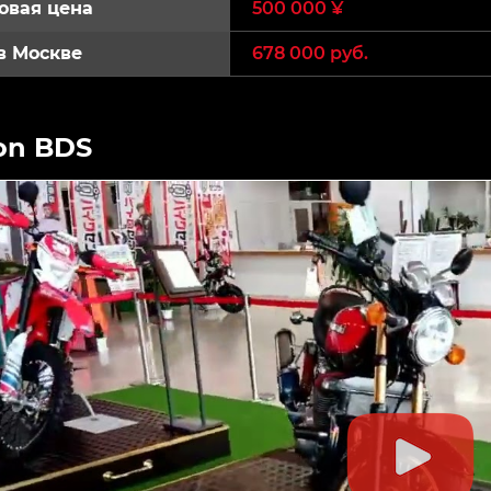
овая цена
500 000 ¥
в Москве
678 000 руб.
on BDS