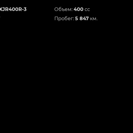
XJR400R-3
Объем:
400
сс
7
Пробег:
5 847
км.