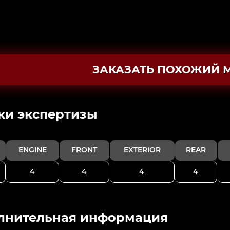
ЗАКАЗАТЬ ПОХОЖИЙ 
ки экспертизы
ENGINE
FRONT
EXTERIOR
REAR
4
4
4
4
лнительная информация