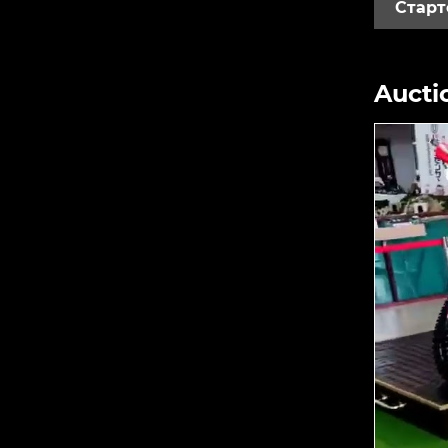
Старт
Aucti