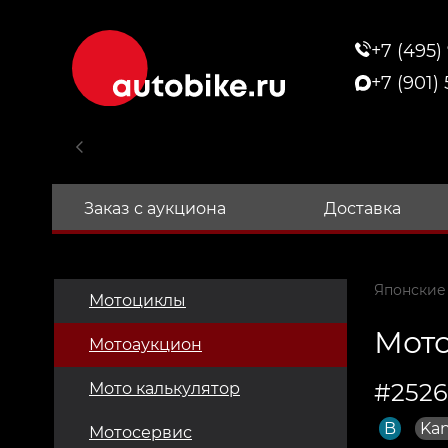
+7 (495)
+7 (901)
Заказ с аукциона
Доставка
Японские
Мотоциклы
Мото
Мотоаукцион
#2526
Мото калькулятор
B
Ka
Мотосервис