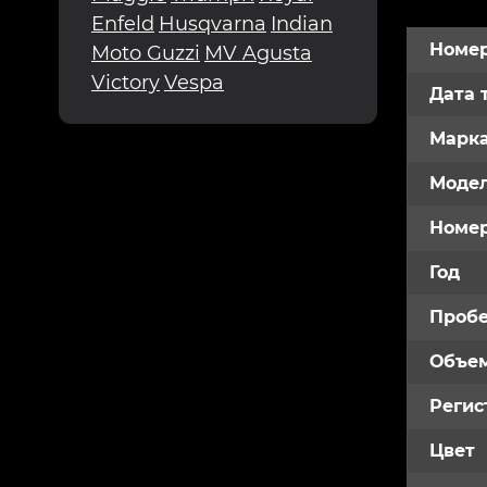
Enfeld
Husqvarna
Indian
Номер
Moto Guzzi
MV Agusta
Victory
Vespa
Дата 
Марк
Модел
Номе
Год
Пробе
Объем
Регис
Цвет