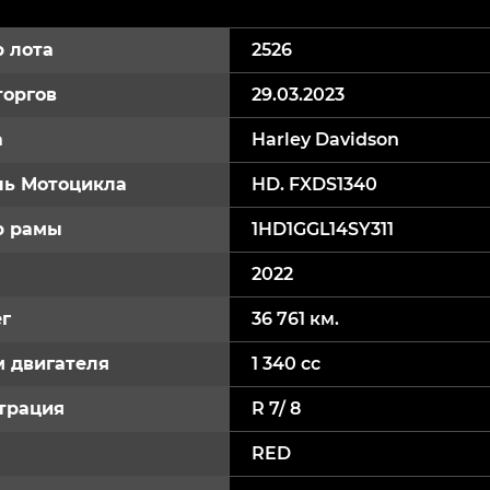
 лота
2526
торгов
29.03.2023
а
Harley Davidson
ь Мотоцикла
HD. FXDS1340
р рамы
1HD1GGL14SY311
2022
г
36 761 км.
 двигателя
1 340 cc
трация
R 7/ 8
RED