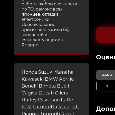
работы любой сложности
по ТО, ремонт всех
японцев, отладка
электроники.
Использование
оригинальных или б/у
запчастей и
комплектующих из
Японии.
Oцен
Honda
Suzuki
Yamaha
RANK
Kawasaki
BMW
Aprilia
Benelli
Bimota
Buell
4
Cagiva
Ducati
Gilera
Harley Davidson
ItalJet
KTM
Lambretta
Malaguti
Допо
Piaggio
Triumph
Royal