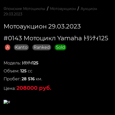
/
/
Японские Мотоциклы
Мотоаукцион
Аукцион
29.03.2023
Мотоаукцион 29.03.2023
#0143 Мотоцикл Yamaha ﾄﾘｼﾃｨ125
A
Kanto
Ranked
Sold
Модель:
ﾄﾘｼﾃｨ125
Объем:
125
сс
Пробег:
28 516
км.
208000 руб.
Цена: