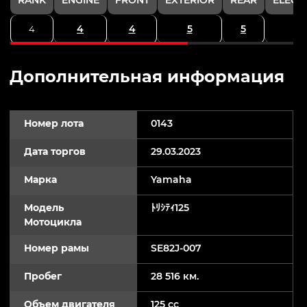
4
4
5
5
4
Дополнительная информация
Номер лота
0143
Дата торгов
29.03.2023
Марка
Yamaha
Модель
ﾄﾘｼﾃｨ125
Мотоцикла
Номер рамы
SE82J-007
Пробег
28 516 км.
Объем двигателя
125 cc