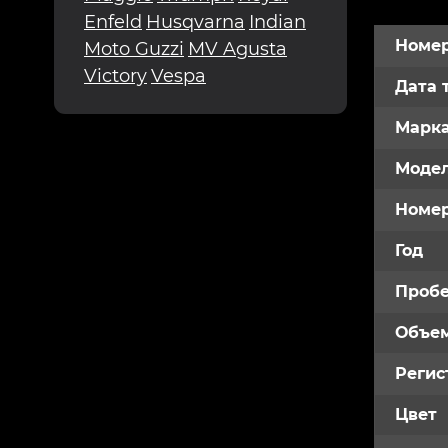
Enfeld
Husqvarna
Indian
Номер
Moto Guzzi
MV Agusta
Victory
Vespa
Дата 
Марк
Модел
Номе
Год
Пробе
Объем
Регис
Цвет