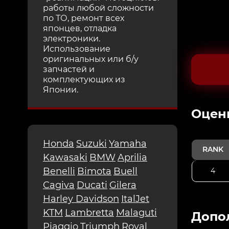
работы любой сложности
по ТО, ремонт всех
японцев, отладка
электроники.
Использование
оригинальных или б/у
запчастей и
комплектующих из
Японии.
Oцен
Honda
Suzuki
Yamaha
RANK
Kawasaki
BMW
Aprilia
Benelli
Bimota
Buell
4
Cagiva
Ducati
Gilera
Harley Davidson
ItalJet
KTM
Lambretta
Malaguti
Допо
Piaggio
Triumph
Royal