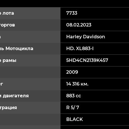
 лота
7733
торгов
08.02.2023
а
Harley Davidson
ь Мотоцикла
HD. XL883-I
р рамы
5HD4CN2139K457
2009
г
14 316 км.
 двигателя
883 cc
трация
R 5/ 7
BLACK