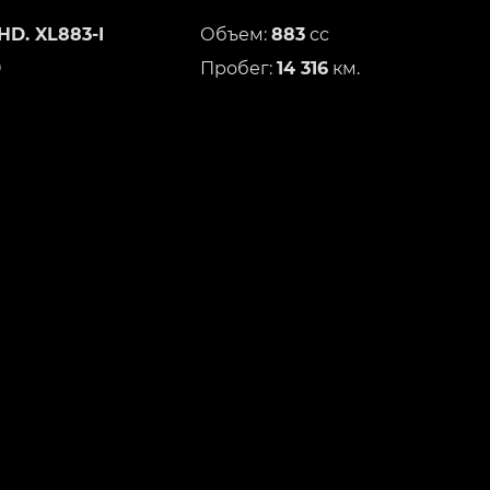
HD. XL883-I
Объем:
883
сс
9
Пробег:
14 316
км.