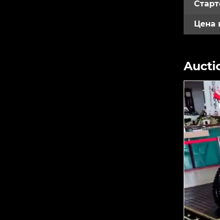
Старт
Цена 
Aucti