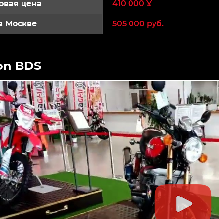
овая цена
410 000 ¥
в Москве
505 000 руб.
on BDS