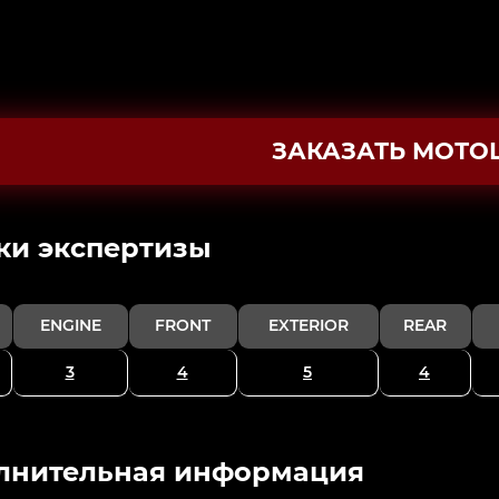
ЗАКАЗАТЬ МОТО
ки экспертизы
ENGINE
FRONT
EXTERIOR
REAR
3
4
5
4
лнительная информация