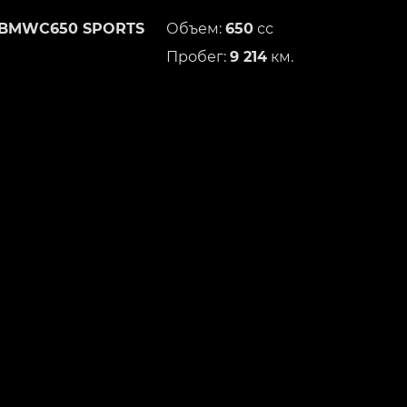
BMWC650 SPORTS
Объем:
650
сс
Пробег:
9 214
км.