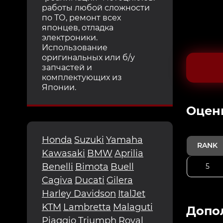
работы любой сложности
по ТО, ремонт всех
японцев, отладка
электроники.
Использование
оригинальных или б/у
запчастей и
комплектующих из
Японии.
Oцен
Honda
Suzuki
Yamaha
RANK
Kawasaki
BMW
Aprilia
Benelli
Bimota
Buell
5
Cagiva
Ducati
Gilera
Harley Davidson
ItalJet
KTM
Lambretta
Malaguti
Допо
Piaggio
Triumph
Royal