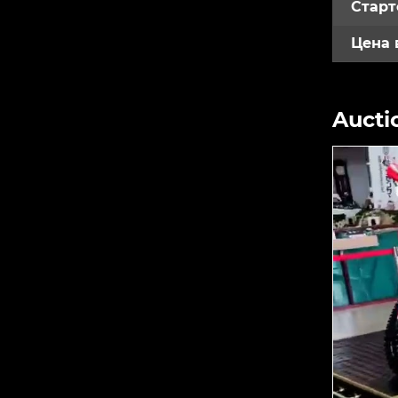
Старт
Цена 
Aucti