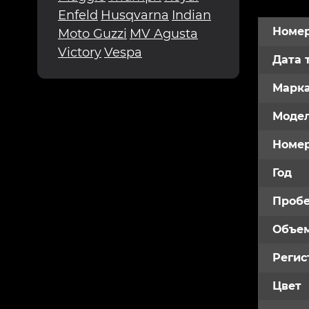
Enfeld
Husqvarna
Indian
Номер
Moto Guzzi
MV Agusta
Victory
Vespa
Дата 
Марк
Модел
Номе
Год
Пробе
Объем
Регис
Цвет