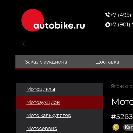
+7 (495)
+7 (901)
Заказ с аукциона
Доставка
Японские
Мотоциклы
Мото
Мотоаукцион
#526
Мото калькулятор
C
Ka
Мотосервис