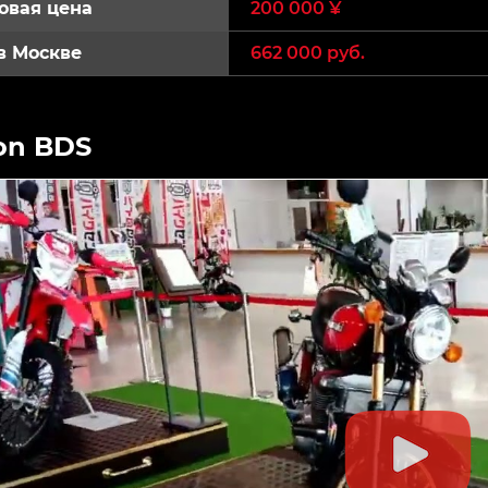
овая цена
200 000 ¥
в Москве
662 000 руб.
on BDS