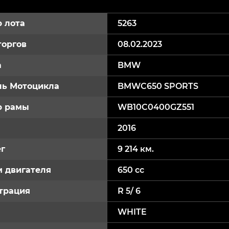
 лота
5263
торгов
08.02.2023
а
BMW
ь Мотоцикла
BMWC650 SPORTS
р рамы
WB10C0400GZ551
2016
г
9 214 км.
 двигателя
650 cc
трация
R 5/ 6
WHITE