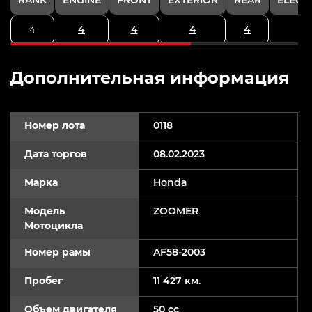
4
4
4
4
4
Дополнительная информация
Номер лота
0118
Дата торгов
08.02.2023
Марка
Honda
Модель
ZOOMER
Мотоцикла
Номер рамы
AF58-2003
Пробег
11 427 км.
Объем двигателя
50 cc