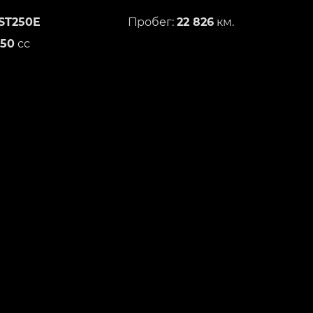
ST250E
Пробег:
22 826
км.
250
сс