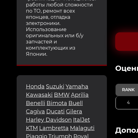
работы любой сложности
по ТО, ремонт всех
японцев, отладка
электроники.
Использование
оригинальных или б/у
запчастей и
комплектующих из
Японии.
Oцен
Honda
Suzuki
Yamaha
RANK
Kawasaki
BMW
Aprilia
4
Benelli
Bimota
Buell
Cagiva
Ducati
Gilera
Harley Davidson
ItalJet
KTM
Lambretta
Malaguti
Допо
Piaggio
Triumph
Royal