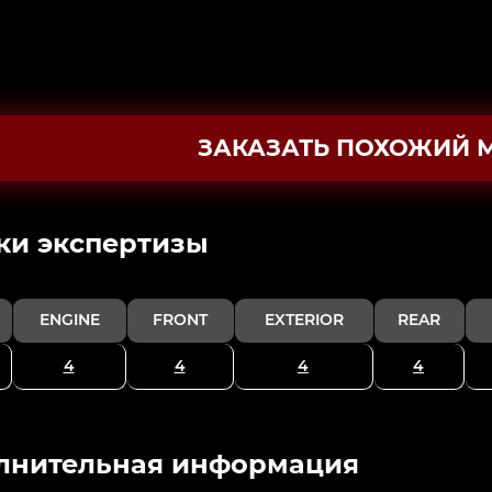
ЗАКАЗАТЬ ПОХОЖИЙ 
ки экспертизы
ENGINE
FRONT
EXTERIOR
REAR
4
4
4
4
лнительная информация