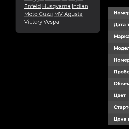
Enfeld
Husqvarna
Indian
Номер
Moto Guzzi
MV Agusta
Victory
Vespa
Дата 
Марк
Модел
Номе
Пробе
Объем
Цвет
Старт
Цена 