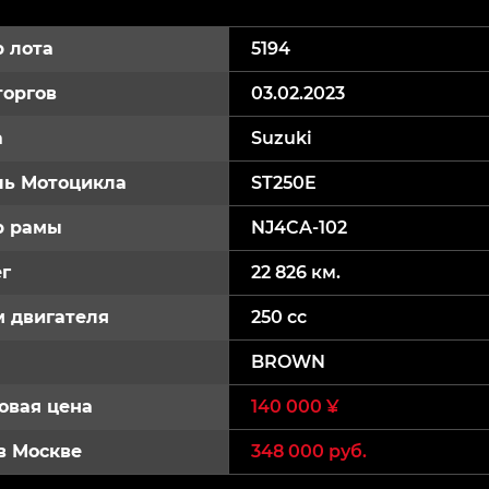
 лота
5194
торгов
03.02.2023
а
Suzuki
ь Мотоцикла
ST250E
р рамы
NJ4CA-102
г
22 826 км.
 двигателя
250 cc
BROWN
овая цена
140 000 ¥
в Москве
348 000 руб.