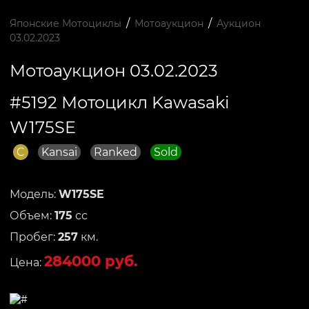
/
/
Японские Мотоциклы
Мотоаукцион
Аукцион
03.02.2023
Мотоаукцион 03.02.2023
#5192 Мотоцикл Kawasaki
W175SE
C
Kansai
Ranked
Sold
Модель:
W175SE
Объем:
175
сс
Пробег:
257
км.
284000 руб.
Цена: