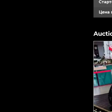
Старт
Цена 
Aucti