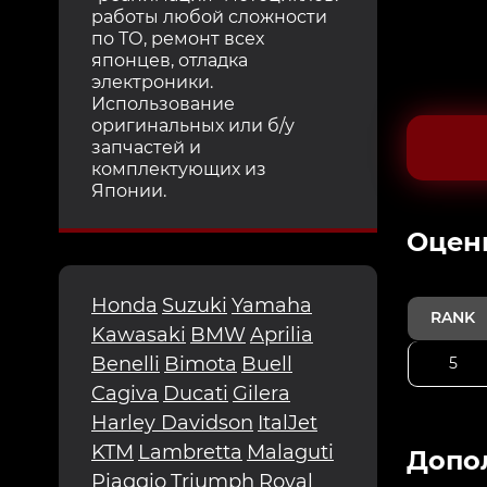
работы любой сложности
по ТО, ремонт всех
японцев, отладка
электроники.
Использование
оригинальных или б/у
запчастей и
комплектующих из
Японии.
Oцен
Honda
Suzuki
Yamaha
RANK
Kawasaki
BMW
Aprilia
Benelli
Bimota
Buell
5
Cagiva
Ducati
Gilera
Harley Davidson
ItalJet
KTM
Lambretta
Malaguti
Допо
Piaggio
Triumph
Royal