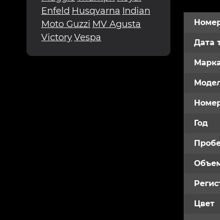
Enfeld
Husqvarna
Indian
Номер
Moto Guzzi
MV Agusta
Victory
Vespa
Дата 
Марк
Модел
Номе
Год
Пробе
Объем
Регис
Цвет