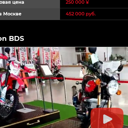
овая цена
250 000 ¥
в Москве
452 000 руб.
on BDS