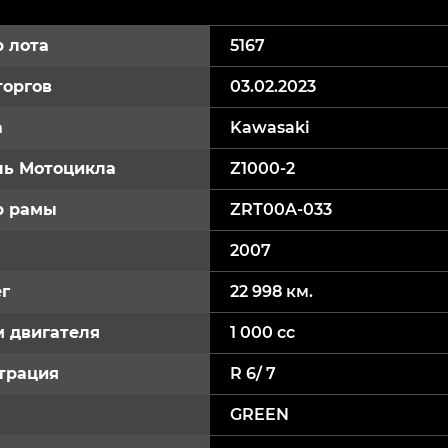
 лота
5167
торгов
03.02.2023
а
Kawasaki
ь Мотоцикла
Z1000-2
р рамы
ZRT00A-033
2007
г
22 998 км.
 двигателя
1 000 cc
трация
R 6/ 7
GREEN