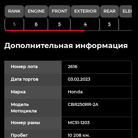
RANK
ENGINE
FRONT
EXTERIOR
REAR
ELECT
6
5
4
5
5
Дополнительная информация
Номер лота
2616
Дата торгов
03.02.2023
Марка
Honda
Модель
CBR250RR-2A
Мотоцикла
Номер рамы
MC51-1203
Пробег
10 208 км.