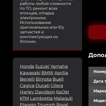
работы любой сложности
по ТО, ремонт всех
японцев, отладка
электроники.
Использование
оригинальных или б/у
запчастей и
комплектующих из
Японии.
Допо
Honda
Suzuki
Yamaha
Номер
Kawasaki
BMW
Aprilia
Benelli
Bimota
Buell
Дата 
Cagiva
Ducati
Gilera
Марк
Harley Davidson
ItalJet
KTM
Lambretta
Malaguti
Модел
Piaggio
Triumph
Royal