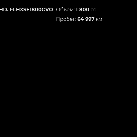
HD. FLHXSE1800CVO
Объем:
1 800
сс
Пробег:
64 997
км.