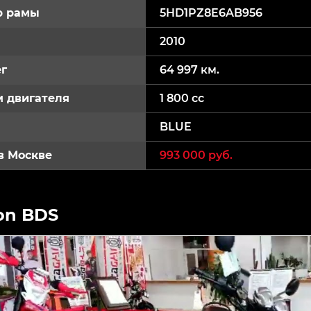
р рамы
5HD1PZ8E6AB956
2010
г
64 997 км.
 двигателя
1 800 cc
BLUE
в Москве
993 000 руб.
on BDS