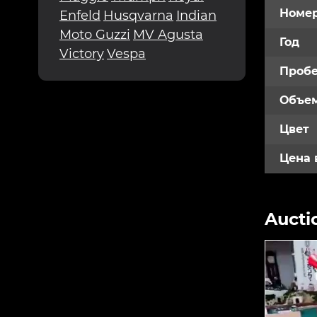
Номе
Enfeld
Husqvarna
Indian
Moto Guzzi
MV Agusta
Год
Victory
Vespa
Пробе
Объем
Цвет
Цена 
Aucti