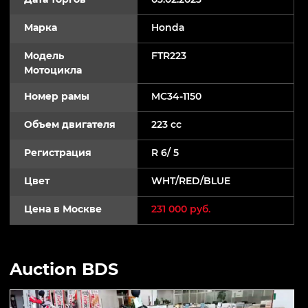
Марка
Honda
Модель
FTR223
Мотоцикла
Номер рамы
MC34-1150
Объем двигателя
223 cc
Регистрация
R 6/ 5
Цвет
WHT/RED/BLUE
Цена в Москве
231 000 руб.
Auction BDS