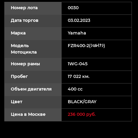
Номер лота
0030
Дата торгов
03.02.2023
Марка
Yamaha
Модель
FZR400-2(ｼｮﾙｲﾅｼ)
Мотоцикла
Номер рамы
1WG-045
Пробег
17 022 км.
Объем двигателя
400 cc
Цвет
BLACK/GRAY
Цена в Москве
236 000 руб.