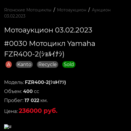
/
/
Японские Мотоциклы
Мотоаукцион
Аукцион
03.02.2023
Мотоаукцион 03.02.2023
#0030 Мотоцикл Yamaha
FZR400-2(ｼｮﾙｲﾅｼ)
A
Kanto
Recycle
Sold
Модель:
FZR400-2(ｼｮﾙｲﾅｼ)
Объем:
400
сс
Пробег:
17 022
км.
236000 руб.
Цена: