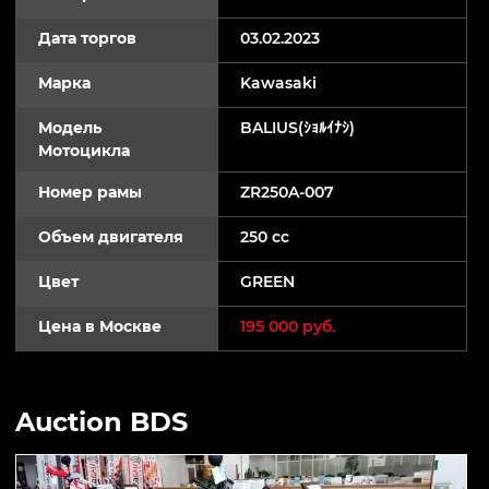
Дата торгов
03.02.2023
Марка
Kawasaki
Модель
BALIUS(ｼｮﾙｲﾅｼ)
Мотоцикла
Номер рамы
ZR250A-007
Объем двигателя
250 cc
Цвет
GREEN
Цена в Москве
195 000 руб.
Auction BDS