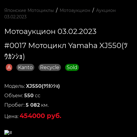
/
/
Японские Мотоциклы
Мотоаукцион
Аукцион
03.02.2023
Мотоаукцион 03.02.2023
#0017 Мотоцикл Yamaha XJ550(ﾂ
ｳｶﾝｼｮ)
A
Kanto
Recycle
Sold
Модель:
XJ550(ﾂｳｶﾝｼｮ)
Объем:
550
сс
Пробег:
5 082
км.
454000 руб.
Цена: