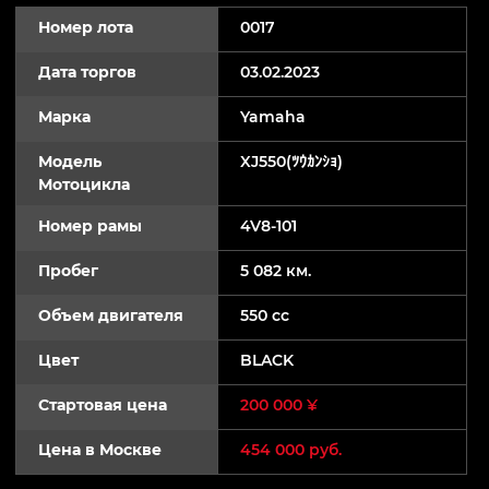
Номер лота
0017
Дата торгов
03.02.2023
Марка
Yamaha
Модель
XJ550(ﾂｳｶﾝｼｮ)
Мотоцикла
Номер рамы
4V8-101
Пробег
5 082 км.
Объем двигателя
550 cc
Цвет
BLACK
Стартовая цена
200 000 ¥
Цена в Москве
454 000 руб.