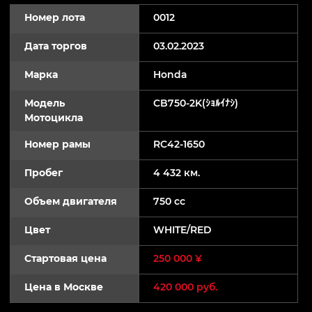
Номер лота
0012
Дата торгов
03.02.2023
Марка
Honda
Модель
CB750-2K(ｼｮﾙｲﾅｼ)
Мотоцикла
Номер рамы
RC42-1650
Пробег
4 432 км.
Объем двигателя
750 cc
Цвет
WHITE/RED
Стартовая цена
250 000 ¥
Цена в Москве
420 000 руб.