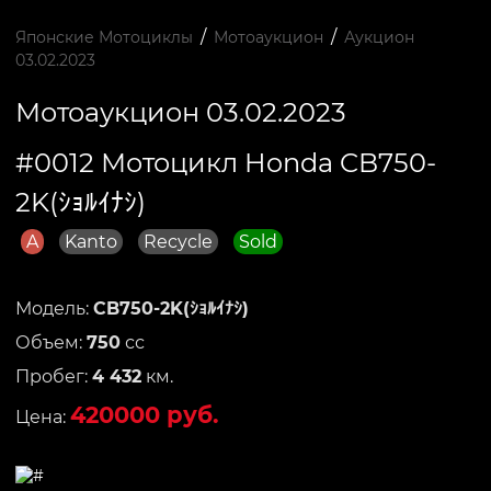
/
/
Японские Мотоциклы
Мотоаукцион
Аукцион
03.02.2023
Мотоаукцион 03.02.2023
#0012 Мотоцикл Honda CB750-
2K(ｼｮﾙｲﾅｼ)
A
Kanto
Recycle
Sold
Модель:
CB750-2K(ｼｮﾙｲﾅｼ)
Объем:
750
сс
Пробег:
4 432
км.
420000 руб.
Цена: