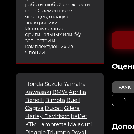
работы любой сложности
по ТО, ремонт всех
японцев, отладка
электроники.
Использование
оригинальных или б/у
запчастей и
комплектующих из
Японии.
Oцен
Honda
Suzuki
Yamaha
RANK
Kawasaki
BMW
Aprilia
4
Benelli
Bimota
Buell
Cagiva
Ducati
Gilera
Harley Davidson
ItalJet
KTM
Lambretta
Malaguti
Допо
Piaggio
Triumph
Royal