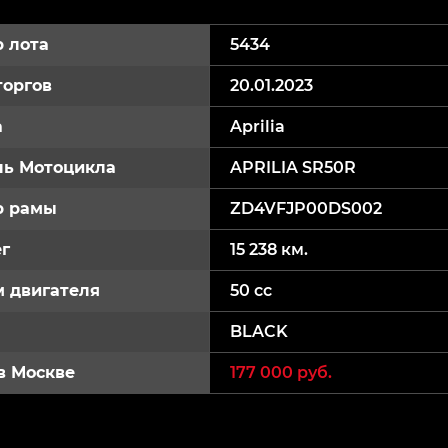
 лота
5434
торгов
20.01.2023
а
Aprilia
ь Мотоцикла
APRILIA SR50R
р рамы
ZD4VFJP00DS002
г
15 238 км.
 двигателя
50 cc
BLACK
в Москве
177 000 руб.