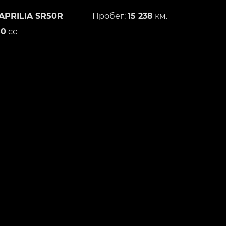
APRILIA SR50R
Пробег:
15 238
км.
50
сс