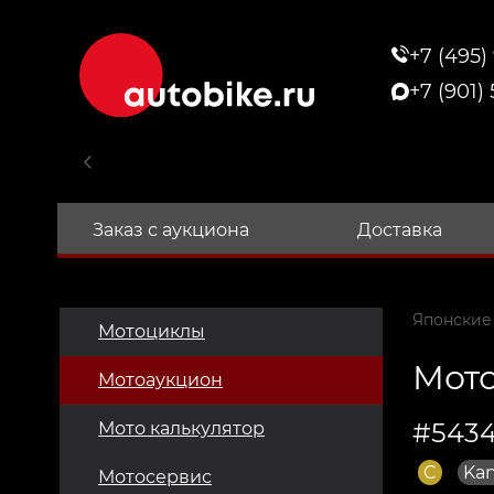
+7 (495)
+7 (901)
Заказ с аукциона
Доставка
Японские
Мотоциклы
Мото
Мотоаукцион
#5434
Мото калькулятор
C
Kan
Мотосервис