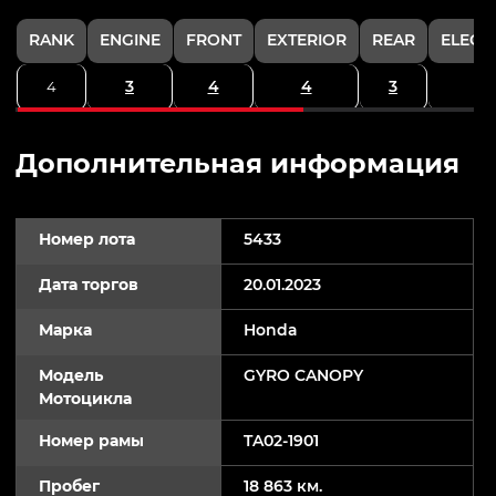
RANK
ENGINE
FRONT
EXTERIOR
REAR
ELECT
3
4
4
3
4
Дополнительная информация
Номер лота
5433
Дата торгов
20.01.2023
Марка
Honda
Модель
GYRO CANOPY
Мотоцикла
Номер рамы
TA02-1901
Пробег
18 863 км.