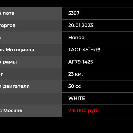
 лота
5397
торгов
20.01.2023
а
Honda
ь Мотоцикла
TACT-4ﾍﾞｰｼｯｸ
р рамы
AF79-1425
г
23 км.
 двигателя
50 cc
WHITE
в Москве
216 000 руб.