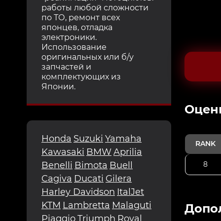
работы любой сложности
по ТО, ремонт всех
японцев, отладка
электроники.
Использование
оригинальных или б/у
запчастей и
комплектующих из
Японии.
Oцен
Honda
Suzuki
Yamaha
RANK
Kawasaki
BMW
Aprilia
8
Benelli
Bimota
Buell
Cagiva
Ducati
Gilera
Harley Davidson
ItalJet
KTM
Lambretta
Malaguti
Допо
Piaggio
Triumph
Royal