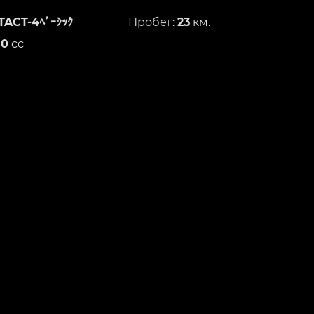
TACT-4ﾍﾞｰｼｯｸ
Пробег:
23
км.
50
сс