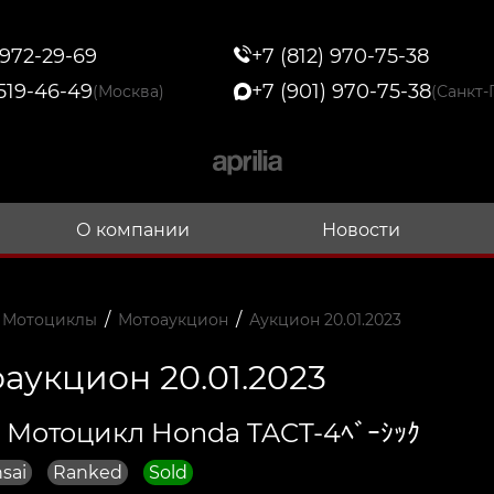
 972-29-69
+7 (812) 970-75-38
 519-46-49
+7 (901) 970-75-38
(Москва)
(Санкт-
О компании
Новости
/
/
 Мотоциклы
Мотоаукцион
Аукцион 20.01.2023
аукцион 20.01.2023
 Мотоцикл Honda TACT-4ﾍﾞｰｼｯｸ
sai
Ranked
Sold