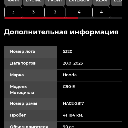
3
3
4
4
3
Дополнительная информация
Номер лота
5320
Дата торгов
20.01.2023
Марка
Honda
Модель
C90-E
Мотоцикла
Номер рамы
HA02-2817
Пробег
41 184 км.
Объем двигателя
90 cc